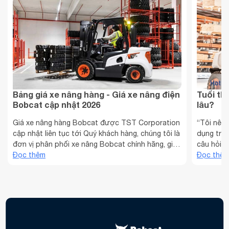
Bảng giá xe nâng hàng - Giá xe nâng điện
Tuổi th
Bobcat cập nhật 2026
lâu?
Giá xe nâng hàng Bobcat được TST Corporation
“Tôi nên 
cập nhật liên tục tới Quý khách hàng, chúng tôi là
dụng tron
đơn vị phân phối xe nâng Bobcat chính hãng, giá
câu hỏi đ
tốt tại Việt Nam. Xe nâng Bobcat chuyển đổi từ
Đọc thêm
có kế hoạ
Đọc thê
xe nâng Doosan (cũ) kể từ ngày 01.01.2025. Sản
xe nâng 
phẩm duy trì chất lượng cao cấp như xe ...
đầu tư củ
một ...