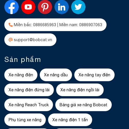
Miền bắc: 0886685963 | Miền nam: 0886907063
support@bobcat.vn
Sản phẩm
Xe nâng điện
Xe nâng dầu
Xe nâng tay điện
Xe nâng điện đứng lái
Xe nâng điện ngồi lái
Xe nâng Reach Truck
Bảng giá xe nâng Bobcat
Phụ tùng xe nâng
Xe nâng điện 1 tấn