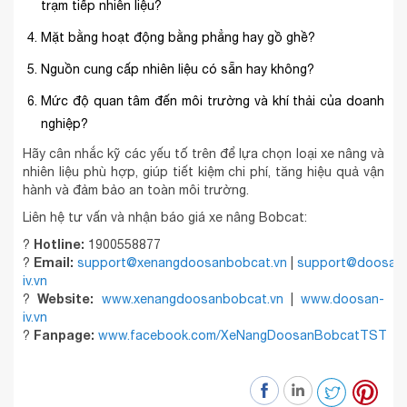
trạm tiếp nhiên liệu?
Mặt bằng hoạt động bằng phẳng hay gồ ghề?
Nguồn cung cấp nhiên liệu có sẵn hay không?
Mức độ quan tâm đến môi trường và khí thải của doanh
nghiệp?
Hãy cân nhắc kỹ các yếu tố trên để lựa chọn loại xe nâng và
nhiên liệu phù hợp, giúp tiết kiệm chi phí, tăng hiệu quả vận
hành và đảm bảo an toàn môi trường.
Liên hệ tư vấn và nhận báo giá xe nâng Bobcat:
Hotline:
?
1900558877
Email:
?
support@xenangdoosanbobcat.vn
|
support@doosan
iv.vn
Website:
?
www.xenangdoosanbobcat.vn
|
www.doosan-
iv.vn
Fanpage:
?
www.facebook.com/XeNangDoosanBobcatTST