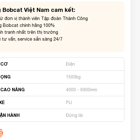
 Bobcat Việt Nam cam kết:
từ đơn vị thành viên Tập đoàn Thành Công
g Bobcat chính hãng 100%
h tranh nhất trên thị trường
 tư vấn, service sẵn sàng 24/7
 CƠ
Điện
RỌNG
1500kg
 CAO NÂNG
4000 - 6900mm
XE
PU
VẬN HÀNH
Đứng lái
ệ