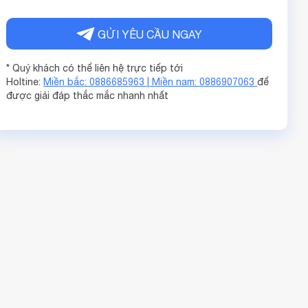
GỬI YÊU CẦU NGAY
* Quý khách có thể liên hệ trực tiếp tới
Holtine:
Miền bắc: 0886685963 | Miền nam: 0886907063
để
được giải đáp thắc mắc nhanh nhất