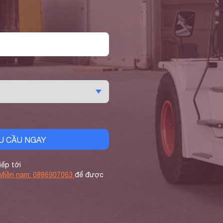
U CẦU NGAY
iếp tới
 Miền nam: 0886907063
để được