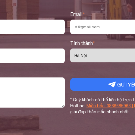
Email
*
Tỉnh thành
*
GỬI YÊ
* Quý khách có thể liên hệ trực t
Holtine:
Miền bắc: 0886685963 |
giải đáp thắc mắc nhanh nhất