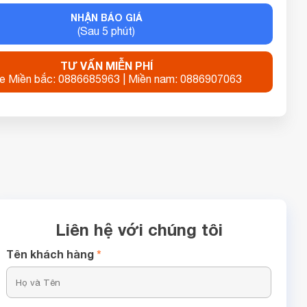
NHẬN BÁO GIÁ
(Sau 5 phút)
TƯ VẤN MIỄN PHÍ
ne Miền bắc: 0886685963 | Miền nam: 0886907063
Liên hệ với chúng tôi
Tên khách hàng
*