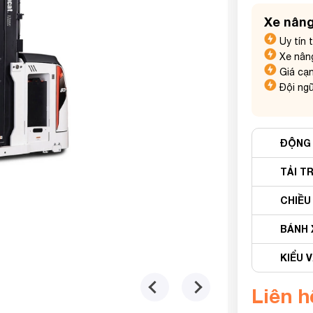
Xe nâng
Uy tín 
Xe nân
Giá cạn
Đội ngũ
ĐỘNG
TẢI T
CHIỀU
BÁNH 
KIỂU 
Liên h