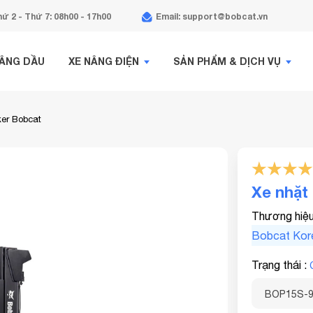
ứ 2 - Thứ 7: 08h00 - 17h00
Email: support@bobcat.vn
NÂNG DẦU
XE NÂNG ĐIỆN
SẢN PHẨM & DỊCH VỤ
ker Bobcat
Xe nhặt
Thương hiệ
Bobcat Kor
Trạng thái :
BOP15S-