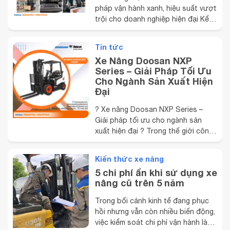
pháp vận hành xanh, hiệu suất vượt
trội cho doanh nghiệp hiện đại Kể
từ ngày 01/01/2025 , thương hiệu
Bobcat chính thức tiếp nối dòng
Tin tức
sản phẩm xe nâng điện 2 tấn
Xe Nâng Doosan NXP
Doosan với quy trình sản xuất, tiêu
Series – Giải Pháp Tối Ưu
chuẩn kỹ thuật quốc tế và chất
Cho Ngành Sản Xuất Hiện
lượng cao cấp ...
Đại
? Xe nâng Doosan NXP Series –
Giải pháp tối ưu cho ngành sản
xuất hiện đại ? Trong thế giới công
nghiệp ngày càng đòi hỏi hiệu suất
vận hành cao và tối ưu chi phí,
Kiến thức xe nâng
Doosan NXP Series nổi lên như một
5 chi phí ẩn khi sử dụng xe
dòng xe nâng chiến lược của
nâng cũ trên 5 năm
Doosan Industrial Vehicle – thương
hiệu Hàn Quốc nổi ...
Trong bối cảnh kinh tế đang phục
hồi nhưng vẫn còn nhiều biến động,
việc kiểm soát chi phí vận hành là