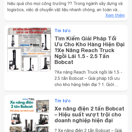
hiệu quả cho mọi công trường ?? Trong ngành xây dựng và
logistics, việc di chuyển vật liệu nhanh chóng, an toàn và
Xem thêm
hiệu quả luôn là ưu tiên hàng đầu. Một giải pháp lý tưởng
đang được nhiều doanh nghiệp tại Việt Nam tin dùng ...
Tin tức
Tìm Kiếm Giải Pháp Tối
Ưu Cho Kho Hàng Hiện Đại
?Xe Nâng Reach Truck
Ngồi Lái 1.5 - 2.5 Tấn
Bobcat
?️Xe nâng Reach Truck ngồi lái 1.5 -
2.5 tấn Bobcat – Giải pháp tối ưu
cho kho hàng hiện đại ? 1. Giới
thiệu chung về xe nâng Reach Truck
ngồi lái Bobcat Kể từ 01.01.2025 ,
Tin tức
dòng xe nâng điện Reach Truck
Xe nâng điện 2 tấn Bobcat
ngồi lái 1.5 - 2.5 tấn Bobcat chính
– Hiệu suất vượt trội cho
thức thay thế cho phiên bản
doanh nghiệp hiện đại
Doosan Reach ...
? Xe nâng điện 2 tấn Bobcat – Giải