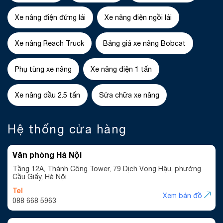
Xe nâng điện đứng lái
Xe nâng điện ngồi lái
Xe nâng Reach Truck
Bảng giá xe nâng Bobcat
Phụ tùng xe nâng
Xe nâng điện 1 tấn
Xe nâng dầu 2.5 tấn
Sửa chữa xe nâng
Hệ thống cửa hàng
Văn phòng Hà Nội
Tầng 12A, Thành Công Tower, 79 Dịch Vọng Hậu, phường
Cầu Giấy, Hà Nội
Tel
Xem bản đồ
088 668 5963