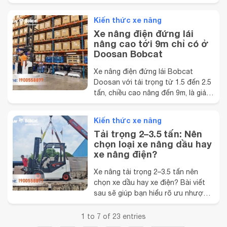
ưu tiên hàng đầu của nhiều doanh
nghiệp sản xuất, logistics và kho
Kiến thức xe nâng
vận. Một trong những yếu tố bị bỏ
Xe nâng điện đứng lái
qua nhưng lại ảnh hưởng trực tiếp
nâng cao tới 9m chỉ có ở
đến hiệu quả hoạt động chính là
Doosan Bobcat
việc tiếp ...
Xe nâng điện đứng lái Bobcat
Doosan với tải trọng từ 1.5 đến 2.5
tấn, chiều cao nâng đến 9m, là giải
pháp hoàn hảo cho kho hẹp, vận
hành êm ái, tiết kiệm không gian và
Kiến thức xe nâng
năng lượng. Trong ngành logistics,
Tải trọng 2–3.5 tấn: Nên
kho bãi và nhà xưởng hiện đại, xe
chọn loại xe nâng dầu hay
nâng điện đứng lái ngày càng trở
xe nâng điện?
thành lựa ...
Xe nâng tải trọng 2–3.5 tấn nên
chọn xe dầu hay xe điện? Bài viết
sau sẽ giúp bạn hiểu rõ ưu nhược
điểm từng loại và tham khảo bảng
giá xe nâng 3 tấn, giá xe nâng điện 2
1 to 7 of 23 entries
tấn và nhiều mức tải khác để chọn