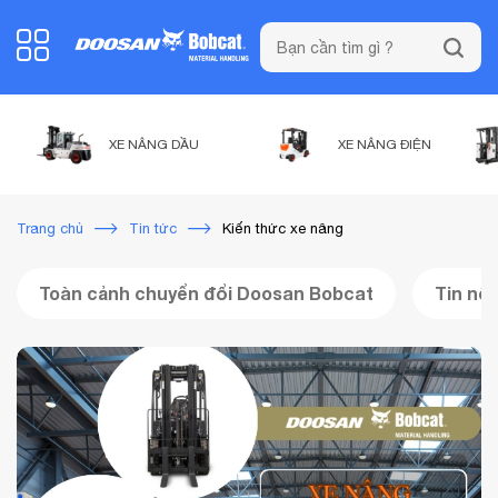
XE NÂNG DẦU
XE NÂNG ĐIỆN
Kiến thức xe nâng
Trang chủ
Tin tức
Toàn cảnh chuyển đổi Doosan Bobcat
Tin nội