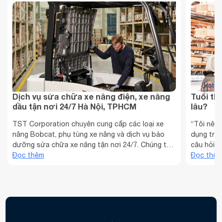
Dịch vụ sửa chữa xe nâng điện, xe nâng
Tuổi th
dầu tận nơi 24/7 Hà Nội, TPHCM
lâu?
TST Corporation chuyên cung cấp các loại xe
“Tôi nên 
nâng Bobcat, phụ tùng xe nâng và dịch vụ bảo
dụng tron
dưỡng sửa chữa xe nâng tận nơi 24/7. Chúng tôi
câu hỏi đ
sở hữu đội ngũ kỹ sư, kỹ thuật viên giàu kinh
Đọc thêm
có kế hoạ
Đọc thê
nghiệm, nhiệt tình, chu đáo, đảm bảo mang đến
xe nâng 
dịch vụ sửa chữa xe nâng điện, xe nâng dầu,... uy
đầu tư củ
...
một ...