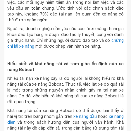
việc, các mối nguy hiểm tiềm ẩn trong nơi làm việc và các
yêu cầu an toàn chung. Ước tính với các chính sách đào
tạo này, khoảng 70% các tai nạn liên quan đến xe nâng có
thể được ngăn ngừa.
Ngoài ra, doanh nghiệp cần yêu cầu các lái xe nâng tham gia
khóa đào tạo hai giai đoạn: đào tạo lý thuyết, cùng với đánh
giá thực hành. Chỉ những người được đào tạo và có
chứng
chỉ lái xe nâng
mới được phép vận hành xe nâng.
Hiểu biết về khả năng tải và tam giác ổn định của xe
nâng Bobcat
Nhiều tai nạn xe nâng xảy ra do người lái không hiểu rõ khả
năng tải của xe nâng Bobcat. Thực tế, việc lật xe do quá tải
là một trong những nguyên nhân chính gây ra tai nạn xe
nâng. Do đó, việc hiểu rõ khả năng tải của xe nâng Bobcat là
rất quan trọng.
Khả năng tải của xe nâng Bobcat có thể được tìm thấy ở
hai vị trí: trên bảng nhôm gắn trên
xe nâng dầu
hoặc
xe nâng
điện
và trong sách hướng dẫn của người vận hành. Khả
năng tải này đề cập đến tải trọng cân bằng từ trung tâm tải