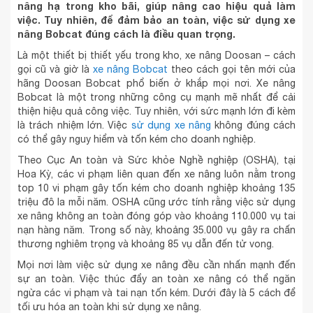
nâng hạ trong kho bãi, giúp nâng cao hiệu quả làm
việc. Tuy nhiên, để đảm bảo an toàn, việc sử dụng xe
nâng Bobcat đúng cách là điều quan trọng.
Là một thiết bị thiết yếu trong kho, xe nâng Doosan – cách
gọi cũ và giờ là
xe nâng Bobcat
theo cách gọi tên mới của
hãng Doosan Bobcat phổ biến ở khắp mọi nơi. Xe nâng
Bobcat là một trong những công cụ mạnh mẽ nhất để cải
thiện hiệu quả công việc. Tuy nhiên, với sức mạnh lớn đi kèm
là trách nhiệm lớn. Việc
sử dụng xe nâng
không đúng cách
có thể gây nguy hiểm và tốn kém cho doanh nghiệp.
Theo Cục An toàn và Sức khỏe Nghề nghiệp (OSHA), tại
Hoa Kỳ, các vi phạm liên quan đến xe nâng luôn nằm trong
top 10 vi phạm gây tốn kém cho doanh nghiệp khoảng 135
triệu đô la mỗi năm. OSHA cũng ước tính rằng việc sử dụng
xe nâng không an toàn đóng góp vào khoảng 110.000 vụ tai
nạn hàng năm. Trong số này, khoảng 35.000 vụ gây ra chấn
thương nghiêm trọng và khoảng 85 vụ dẫn đến tử vong.
Mọi nơi làm việc sử dụng xe nâng đều cần nhấn mạnh đến
sự an toàn. Việc thúc đẩy an toàn xe nâng có thể ngăn
ngừa các vi phạm và tai nạn tốn kém. Dưới đây là 5 cách để
tối ưu hóa an toàn khi sử dụng xe nâng.