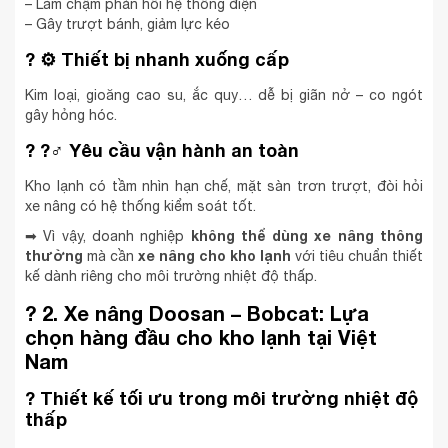
– Làm chậm phản hồi hệ thống điện
– Gây trượt bánh, giảm lực kéo
?
⚙️ Thiết bị nhanh xuống cấp
Kim loại, gioăng cao su, ắc quy… dễ bị giãn nở – co ngót
gây hỏng hóc.
?
?‍♂️ Yêu cầu vận hành an toàn
Kho lạnh có tầm nhìn hạn chế, mặt sàn trơn trượt, đòi hỏi
xe nâng có hệ thống kiểm soát tốt.
không thể dùng xe nâng thông
➡ Vì vậy, doanh nghiệp
thường
xe nâng cho kho lạnh
mà cần
với tiêu chuẩn thiết
kế dành riêng cho môi trường nhiệt độ thấp.
?
2. Xe nâng Doosan – Bobcat: Lựa
chọn hàng đầu cho kho lạnh tại Việt
Nam
?
Thiết kế tối ưu trong môi trường nhiệt độ
thấp