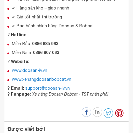
✔ Hàng sẵn kho – giao nhanh
✔ Giá tốt nhất thị trường
✔ Bảo hành chính hãng Doosan & Bobcat
Hotline:
?
0886 685 963
Miền Bắc:
0886 907 063
Miền Nam:
Website:
?
www.doosan-iv.vn
www.xenangdoosanbobcat.vn
Email:
?
support@doosan-iv.vn
Fanpage:
?
Xe nâng Doosan Bobcat - TST phân phối
Được viết bởi