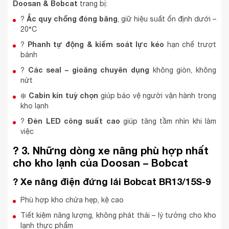
Doosan & Bobcat
trang bị:
Ắc quy chống đóng băng
?
, giữ hiệu suất ổn định dưới –
20°C
Phanh tự động & kiểm soát lực kéo
?
hạn chế trượt
bánh
Các seal – gioăng chuyên dụng
?
không giòn, không
nứt
Cabin kín tuỳ chọn
❄️
giúp bảo vệ người vận hành trong
kho lạnh
Đèn LED công suất cao
?
giúp tăng tầm nhìn khi làm
việc
?
3. Những dòng xe nâng phù hợp nhất
cho kho lạnh của Doosan – Bobcat
? Xe nâng điện đứng lái Bobcat BR13/15S-9
Phù hợp kho chứa hẹp, kệ cao
Tiết kiệm năng lượng, không phát thải – lý tưởng cho kho
lạnh thực phẩm