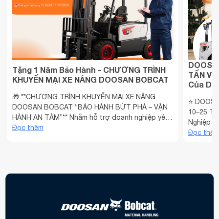
DOOSAN
Tặng 1 Năm Bảo Hành - CHƯƠNG TRÌNH
TẤN VÀ 
KHUYẾN MẠI XE NÂNG DOOSAN BOBCAT
Của Doa
🎁 **CHƯƠNG TRÌNH KHUYẾN MẠI XE NÂNG
⭐ DOOSA
DOOSAN BOBCAT “BẢO HÀNH BỨT PHÁ – VẬN
10–25 TẤ
HÀNH AN TÂM”** Nhằm hỗ trợ doanh nghiệp yên
Nghiệp Vi
tâm đầu tư thiết bị nâng hạ trong giai đoạn cao
Đọc thêm
kho vận v
Đọc thê
điểm cuối năm, TST – Đơn vị phân phối chính
ngày càng
hãng xe nâng Doosan Bobcat tại Việt Nam chính
chọn xe n
thức triển khai chương ...
tố quyết .