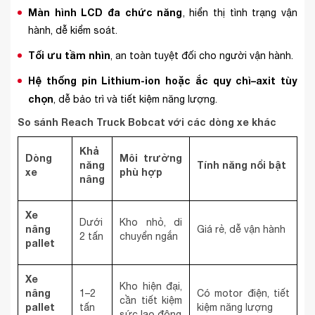
Màn hình LCD đa chức năng
, hiển thị tình trạng vận
hành, dễ kiểm soát.
Tối ưu tầm nhìn
, an toàn tuyệt đối cho người vận hành.
Hệ thống pin Lithium-ion hoặc ắc quy chì–axit tùy
chọn
, dễ bảo trì và tiết kiệm năng lượng.
So sánh Reach Truck Bobcat với các dòng xe khác
Khả
Dòng
Môi trường
năng
Tính năng nổi bật
xe
phù hợp
nâng
Xe
Dưới
Kho nhỏ, di
nâng
Giá rẻ, dễ vận hành
2 tấn
chuyển ngắn
pallet
Xe
Kho hiện đại,
nâng
1–2
Có motor điện, tiết
cần tiết kiệm
pallet
tấn
kiệm năng lượng
sức lao động