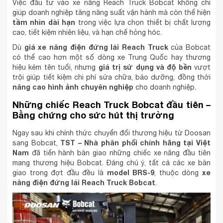
Việc đầu tư vào xe nâng Reach Truck Bobcat không chỉ
giúp doanh nghiệp tăng năng suất vận hành mà còn thể hiện
tầm nhìn dài hạn
trong việc lựa chọn thiết bị chất lượng
cao, tiết kiệm nhiên liệu, và hạn chế hỏng hóc.
giá xe nâng điện đứng lái Reach Truck
Dù
của Bobcat
có thể cao hơn một số dòng xe Trung Quốc hay thương
giá trị sử dụng và độ bền
hiệu kém tên tuổi, nhưng
vượt
trội giúp tiết kiệm chi phí sửa chữa, bảo dưỡng, đồng thời
nâng cao hình ảnh chuyên nghiệp
cho doanh nghiệp.
Những chiếc Reach Truck Bobcat đầu tiên –
Bằng chứng cho sức hút thị trường
Ngay sau khi chính thức chuyển đổi thương hiệu từ Doosan
TST – Nhà phân phối chính hãng tại Việt
sang Bobcat,
Nam
đã tiến hành bàn giao những chiếc xe nâng đầu tiên
mang thương hiệu Bobcat. Đáng chú ý, tất cả các xe bàn
model BRS-9
xe
giao trong đợt đầu đều là
, thuộc dòng
nâng điện đứng lái Reach Truck Bobcat
.