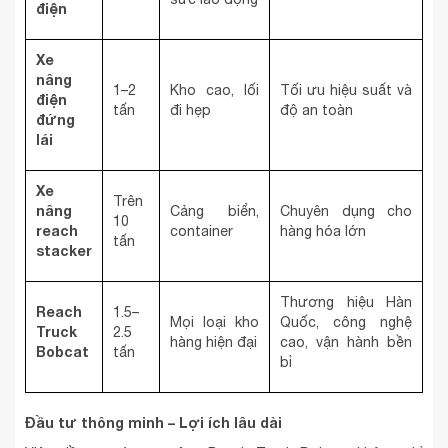
điện
Xe
nâng
1–2
Kho cao, lối
Tối ưu hiệu suất và
điện
tấn
đi hẹp
độ an toàn
đứng
lái
Xe
Trên
nâng
Cảng biển,
Chuyên dụng cho
10
reach
container
hàng hóa lớn
tấn
stacker
Thương hiệu Hàn
Reach
1.5–
Mọi loại kho
Quốc, công nghệ
Truck
2.5
hàng hiện đại
cao, vận hành bền
Bobcat
tấn
bỉ
Đầu tư thông minh – Lợi ích lâu dài