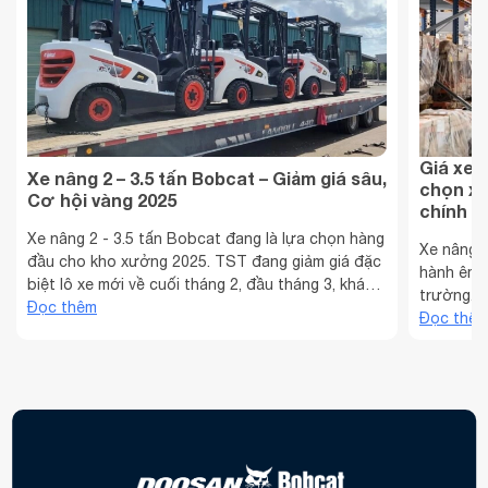
Giá xe 
Xe nâng 2 – 3.5 tấn Bobcat – Giảm giá sâu,
chọn xe
Cơ hội vàng 2025
chính h
Xe nâng 2 - 3.5 tấn Bobcat đang là lựa chọn hàng
Xe nâng 
đầu cho kho xưởng 2025. TST đang giảm giá đặc
hành êm ái
biệt lô xe mới về cuối tháng 2, đầu tháng 3, khách
trường. X
hàng có thể lái thử ngay. Đừng bỏ lỡ cơ hội sở
Đọc thêm
2025 và 
Đọc thê
hữu với giá ưu đãi! Bùng nổ xu hướng sử dụng xe
điện đang
nâng 2 – 3.5 tấn Năm 2025, nền kinh tế ...
ngành côn