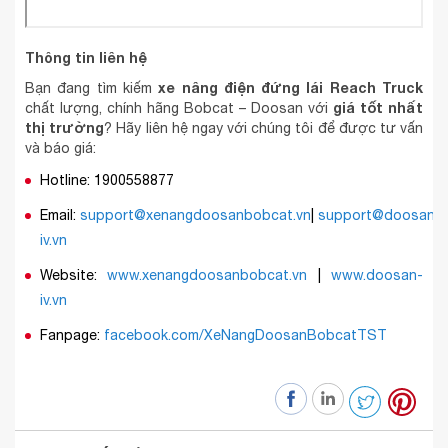
Thông tin liên hệ
xe nâng điện đứng lái Reach Truck
Bạn đang tìm kiếm
giá tốt nhất
chất lượng, chính hãng Bobcat – Doosan với
thị trường
? Hãy liên hệ ngay với chúng tôi để được tư vấn
và báo giá:
Hotline: 1900558877
Email:
support@xenangdoosanbobcat.vn
|
support@doosan-
iv.vn
Website:
www.xenangdoosanbobcat.vn
|
www.doosan-
iv.vn
Fanpage:
facebook.com/XeNangDoosanBobcatTST