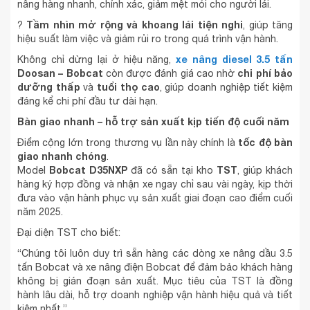
nâng hàng nhanh, chính xác, giảm mệt mỏi cho người lái.
Tầm nhìn mở rộng và khoang lái tiện nghi
?
, giúp tăng
hiệu suất làm việc và giảm rủi ro trong quá trình vận hành.
xe nâng diesel 3.5 tấn
Không chỉ dừng lại ở hiệu năng,
Doosan – Bobcat
chi phí bảo
còn được đánh giá cao nhờ
dưỡng thấp
tuổi thọ cao
và
, giúp doanh nghiệp tiết kiệm
đáng kể chi phí đầu tư dài hạn.
Bàn giao nhanh – hỗ trợ sản xuất kịp tiến độ cuối năm
tốc độ bàn
Điểm cộng lớn trong thương vụ lần này chính là
giao nhanh chóng
.
Bobcat D35NXP
TST
Model
đã có sẵn tại kho
, giúp khách
hàng ký hợp đồng và nhận xe ngay chỉ sau vài ngày, kịp thời
đưa vào vận hành phục vụ sản xuất giai đoạn cao điểm cuối
năm 2025.
Đại diện TST cho biết:
“Chúng tôi luôn duy trì sẵn hàng các dòng xe nâng dầu 3.5
tấn Bobcat và xe nâng điện Bobcat để đảm bảo khách hàng
không bị gián đoạn sản xuất. Mục tiêu của TST là đồng
hành lâu dài, hỗ trợ doanh nghiệp vận hành hiệu quả và tiết
kiệm nhất.”