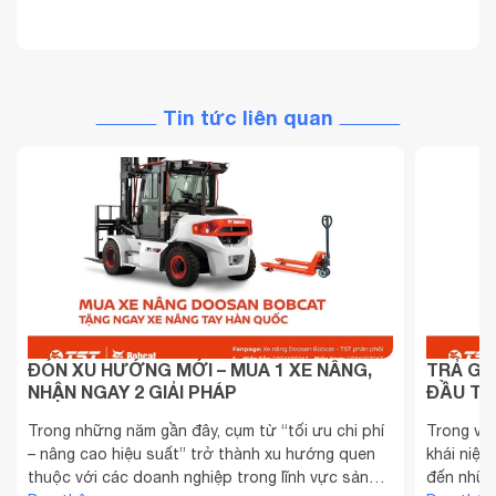
Tin tức liên quan
ĐÓN XU HƯỚNG MỚI – MUA 1 XE NÂNG,
TRẢ GÓ
NHẬN NGAY 2 GIẢI PHÁP
ĐẦU TƯ
Trong những năm gần đây, cụm từ “tối ưu chi phí
Trong vài
– nâng cao hiệu suất” trở thành xu hướng quen
khái niệm
thuộc với các doanh nghiệp trong lĩnh vực sản
đến những