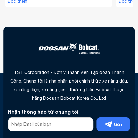
xuất, kho vận và logistics. Không còn chỉ tập
Đọc thêm
trở thành
Đọc thê
trung vào việc “mua thiết bị mạnh nhất”, các nhà
khách hà
quản lý ngày nay chú trọng đến việc đầu tư ...
muốn mà k
TST Corporation - Đơn vị thành viên Tập đoàn Thành
Công. Chúng tôi là nhà phân phối chính thức xe nâng dầu,
xe nâng điện, xe nâng gas... thương hiệu Bobcat thuộc
hãng Doosan Bobcat Korea Co., Ltd
Nhận thông báo từ chúng tôi
Gửi