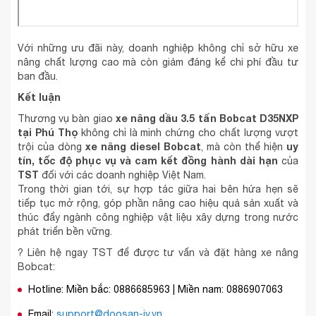
Với những ưu đãi này, doanh nghiệp không chỉ sở hữu xe
nâng chất lượng cao mà còn giảm đáng kể chi phí đầu tư
ban đầu.
Kết luận
xe nâng dầu 3.5 tấn Bobcat D35NXP
Thương vụ bàn giao
tại Phú Thọ
không chỉ là minh chứng cho chất lượng vượt
xe nâng diesel Bobcat
uy
trội của dòng
, mà còn thể hiện
tín, tốc độ phục vụ và cam kết đồng hành dài hạn
của
TST
đối với các doanh nghiệp Việt Nam.
Trong thời gian tới, sự hợp tác giữa hai bên hứa hẹn sẽ
tiếp tục mở rộng, góp phần nâng cao hiệu quả sản xuất và
thúc đẩy ngành công nghiệp vật liệu xây dựng trong nước
phát triển bền vững.
? Liên hệ ngay TST để được tư vấn và đặt hàng xe nâng
Bobcat:
Hotline: Miền bắc: 0886685963 | Miền nam: 0886907063
Email:
support@doosan-iv.vn