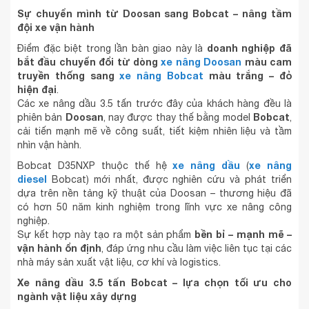
Sự chuyển mình từ Doosan sang Bobcat – nâng tầm
đội xe vận hành
doanh nghiệp đã
Điểm đặc biệt trong lần bàn giao này là
bắt đầu chuyển đổi từ dòng
xe nâng Doosan
màu cam
truyền thống sang
xe nâng Bobcat
màu trắng – đỏ
hiện đại
.
Các xe nâng dầu 3.5 tấn trước đây của khách hàng đều là
Doosan
Bobcat
phiên bản
, nay được thay thế bằng model
,
cải tiến mạnh mẽ về công suất, tiết kiệm nhiên liệu và tầm
nhìn vận hành.
xe nâng dầu
xe nâng
Bobcat D35NXP thuộc thế hệ
(
diesel
Bobcat) mới nhất, được nghiên cứu và phát triển
dựa trên nền tảng kỹ thuật của Doosan – thương hiệu đã
có hơn 50 năm kinh nghiệm trong lĩnh vực xe nâng công
nghiệp.
bền bỉ – mạnh mẽ –
Sự kết hợp này tạo ra một sản phẩm
vận hành ổn định
, đáp ứng nhu cầu làm việc liên tục tại các
nhà máy sản xuất vật liệu, cơ khí và logistics.
Xe nâng dầu 3.5 tấn Bobcat – lựa chọn tối ưu cho
ngành vật liệu xây dựng