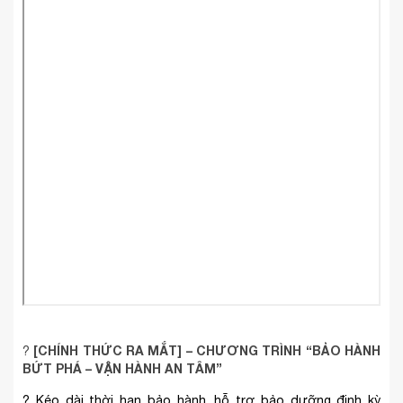
[CHÍNH THỨC RA MẮT] – CHƯƠNG TRÌNH “BẢO HÀNH
?️
BỨT PHÁ – VẬN HÀNH AN TÂM”
? Kéo dài thời hạn bảo hành, hỗ trợ bảo dưỡng định kỳ