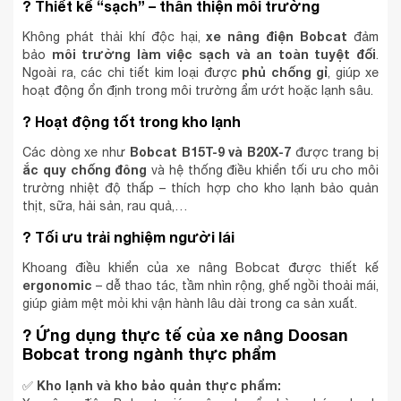
?
Thiết kế “sạch” – thân thiện môi trường
xe nâng điện Bobcat
Không phát thải khí độc hại,
đảm
môi trường làm việc sạch và an toàn tuyệt đối
bảo
.
phủ chống gỉ
Ngoài ra, các chi tiết kim loại được
, giúp xe
hoạt động ổn định trong môi trường ẩm ướt hoặc lạnh sâu.
?️
Hoạt động tốt trong kho lạnh
Bobcat B15T-9 và B20X-7
Các dòng xe như
được trang bị
ắc quy chống đông
và hệ thống điều khiển tối ưu cho môi
trường nhiệt độ thấp – thích hợp cho kho lạnh bảo quản
thịt, sữa, hải sản, rau quả,…
?
Tối ưu trải nghiệm người lái
Khoang điều khiển của xe nâng Bobcat được thiết kế
ergonomic
– dễ thao tác, tầm nhìn rộng, ghế ngồi thoải mái,
giúp giảm mệt mỏi khi vận hành lâu dài trong ca sản xuất.
?
Ứng dụng thực tế của xe nâng Doosan
Bobcat trong ngành thực phẩm
Kho lạnh và kho bảo quản thực phẩm:
✅