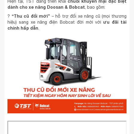
chuỗi khuyến mại đặc biệt
Hiện tại, TST đang triển khai
dành cho xe nâng Doosan & Bobcat
, bao gồm:
“Thu cũ đổi mới”
?
– hỗ trợ đổi xe nâng cũ (mọi thương
ưu đãi tài
hiệu) sang xe nâng điện Bobcat đời mới với
chính hấp dẫn
.