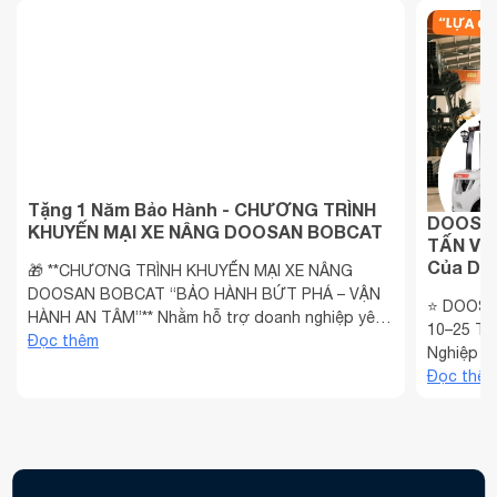
Tặng 1 Năm Bảo Hành - CHƯƠNG TRÌNH
DOOSAN
KHUYẾN MẠI XE NÂNG DOOSAN BOBCAT
TẤN VÀ 
Của Doa
🎁 **CHƯƠNG TRÌNH KHUYẾN MẠI XE NÂNG
DOOSAN BOBCAT “BẢO HÀNH BỨT PHÁ – VẬN
⭐ DOOSA
HÀNH AN TÂM”** Nhằm hỗ trợ doanh nghiệp yên
10–25 TẤ
tâm đầu tư thiết bị nâng hạ trong giai đoạn cao
Đọc thêm
Nghiệp Vi
điểm cuối năm, TST – Đơn vị phân phối chính
kho vận v
Đọc thê
hãng xe nâng Doosan Bobcat tại Việt Nam chính
ngày càng
thức triển khai chương ...
chọn xe n
tố quyết .