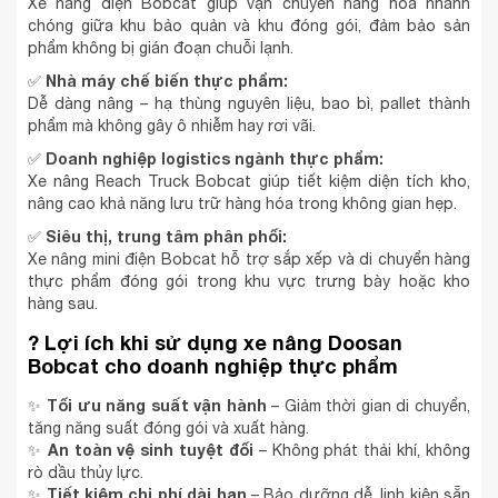
Xe nâng điện Bobcat giúp vận chuyển hàng hóa nhanh
chóng giữa khu bảo quản và khu đóng gói, đảm bảo sản
phẩm không bị gián đoạn chuỗi lạnh.
Nhà máy chế biến thực phẩm:
✅
Dễ dàng nâng – hạ thùng nguyên liệu, bao bì, pallet thành
phẩm mà không gây ô nhiễm hay rơi vãi.
Doanh nghiệp logistics ngành thực phẩm:
✅
Xe nâng Reach Truck Bobcat giúp tiết kiệm diện tích kho,
nâng cao khả năng lưu trữ hàng hóa trong không gian hẹp.
Siêu thị, trung tâm phân phối:
✅
Xe nâng mini điện Bobcat hỗ trợ sắp xếp và di chuyển hàng
thực phẩm đóng gói trong khu vực trưng bày hoặc kho
hàng sau.
?
Lợi ích khi sử dụng xe nâng Doosan
Bobcat cho doanh nghiệp thực phẩm
Tối ưu năng suất vận hành
✨
– Giảm thời gian di chuyển,
tăng năng suất đóng gói và xuất hàng.
An toàn vệ sinh tuyệt đối
✨
– Không phát thải khí, không
rò dầu thủy lực.
Tiết kiệm chi phí dài hạn
✨
– Bảo dưỡng dễ, linh kiện sẵn