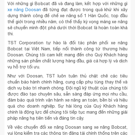
Với những gì Bobcat đã và đang làm, kết hợp với những gì
xe nâng Doosan
đã từng đạt được trong quá khứ khi xây
dựng thành công đế chế xe nâng số 1 Hàn Quốc, top đầu
thế giới trong nhiều năm, có thể thấy kỳ vọng mảng xe nâng
sẽ chuyển mình đột phá dưới thời Bobcat là hoàn toàn khả
thi.
TST Corporation tự hào là đối tác phân phối xe nâng
Bobcat tại Việt Nam, tiếp nối thành công từ thương hiệu
Doosan. Chúng tôi cam kết mang đến cho Quý Khách hàng
những sản phẩm chất lượng hàng đầu, giá cả hợp lý và dịch
vụ hỗ trợ tối ưu.
Như với Doosan, TST luôn tuân thủ chặt chẽ các tiêu
chuẩn bảo hành chính hãng, cung cấp phụ tùng thay thế và
dịch vụ bảo trì nhanh chóng. Đội ngũ kỹ thuật của chúng tôi
được đào tạo chuyên sâu, sẵn sàng đáp ứng mọi nhu cầu,
đảm bảo quá trình vận hành xe nâng an toàn, bền bỉ và hiệu
quả cho doanh nghiệp. Sự hài lòng của Quý Khách hàng
chính là động lực để chúng tôi tiếp tục mang đến những giải
pháp nâng hạ tiên tiến và đáng tin cậy.
Về việc chuyển đổi xe nâng Doosan sang xe nâng Bobcat,
vui lòng kiểm tra các thông tin đăng tải chính thống trên các