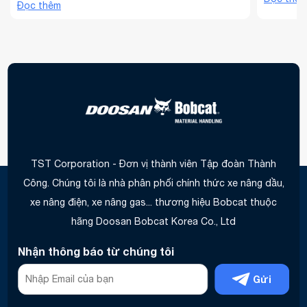
hành chuyển đổi hoàn toàn mảng xe nâng Doosan
Đọc thêm
www.xena
sang tên gọi xe nâng Bobcat từ ngày 1 tháng 1
www.xena
năm 2025. Đây là một phần trong chiến lược toàn
thông qua
...
TST Corporation - Đơn vị thành viên Tập đoàn Thành
Công. Chúng tôi là nhà phân phối chính thức xe nâng dầu,
xe nâng điện, xe nâng gas... thương hiệu Bobcat thuộc
hãng Doosan Bobcat Korea Co., Ltd
Nhận thông báo từ chúng tôi
Gửi