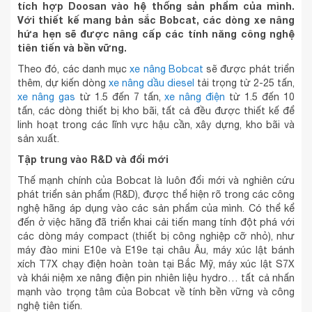
tích hợp Doosan vào hệ thống sản phẩm của mình.
Với thiết kế mang bản sắc Bobcat, các dòng xe nâng
hứa hẹn sẽ được nâng cấp các tính năng công nghệ
tiên tiến và bền vững.
Theo đó, các danh mục
xe nâng Bobcat
sẽ được phát triển
thêm, dự kiến dòng
xe nâng dầu diesel
tải trọng từ 2-25 tấn,
xe nâng gas
từ 1.5 đến 7 tấn,
xe nâng điện
từ 1.5 đến 10
tấn, các dòng thiết bị kho bãi, tất cả đều được thiết kế để
linh hoạt trong các lĩnh vực hậu cần, xây dựng, kho bãi và
sản xuất.
Tập trung vào R&D và đổi mới
Thế mạnh chính của Bobcat là luôn đổi mới và nghiên cứu
phát triển sản phẩm (R&D), được thể hiện rõ trong các công
nghệ hãng áp dụng vào các sản phẩm của mình. Có thể kể
đến ở việc hãng đã triển khai cải tiến mang tính đột phá với
các dòng máy compact (thiết bị công nghiệp cỡ nhỏ), như
máy đào mini E10e và E19e tại châu Âu, máy xúc lật bánh
xích T7X chạy điện hoàn toàn tại Bắc Mỹ, máy xúc lật S7X
và khái niệm xe nâng điện pin nhiên liệu hydro… tất cả nhấn
mạnh vào trọng tâm của Bobcat về tính bền vững và công
nghệ tiên tiến.