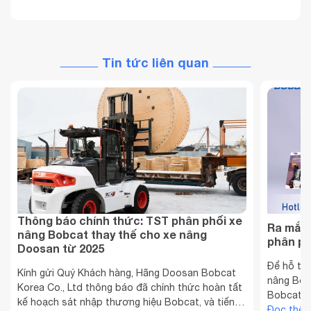
Tin tức liên quan
Thông báo chính thức: TST phân phối xe
Ra mắt 
nâng Bobcat thay thế cho xe nâng
phân ph
Doosan từ 2025
Để hỗ tr
Kính gửi Quý Khách hàng, Hãng Doosan Bobcat
nâng Bob
Korea Co., Ltd thông báo đã chính thức hoàn tất
Bobcat tạ
kế hoạch sát nhập thương hiệu Bobcat, và tiến
mảng xe n
Đọc thê