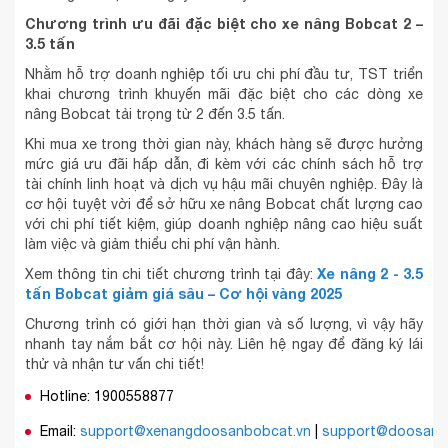
Chương trình ưu đãi đặc biệt cho xe nâng Bobcat 2 –
3.5 tấn
Nhằm hỗ trợ doanh nghiệp tối ưu chi phí đầu tư, TST triển
khai chương trình khuyến mãi đặc biệt cho các dòng xe
nâng Bobcat tải trọng từ 2 đến 3.5 tấn.
Khi mua xe trong thời gian này, khách hàng sẽ được hưởng
mức giá ưu đãi hấp dẫn, đi kèm với các chính sách hỗ trợ
tài chính linh hoạt và dịch vụ hậu mãi chuyên nghiệp. Đây là
cơ hội tuyệt vời để sở hữu xe nâng Bobcat chất lượng cao
với chi phí tiết kiệm, giúp doanh nghiệp nâng cao hiệu suất
làm việc và giảm thiểu chi phí vận hành.
Xe nâng 2 - 3.5
Xem thông tin chi tiết chương trình tại đây:
tấn Bobcat giảm giá sâu – Cơ hội vàng 2025
Chương trình có giới hạn thời gian và số lượng, vì vậy hãy
nhanh tay nắm bắt cơ hội này. Liên hệ ngay để đăng ký lái
thử và nhận tư vấn chi tiết!
Hotline: 1900558877
Email:
support@xenangdoosanbobcat.vn
|
support@doosan-