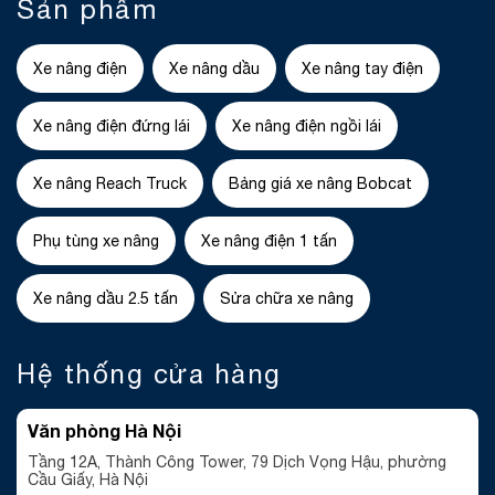
Sản phẩm
Xe nâng điện
Xe nâng dầu
Xe nâng tay điện
Xe nâng điện đứng lái
Xe nâng điện ngồi lái
Xe nâng Reach Truck
Bảng giá xe nâng Bobcat
Phụ tùng xe nâng
Xe nâng điện 1 tấn
Xe nâng dầu 2.5 tấn
Sửa chữa xe nâng
Hệ thống cửa hàng
Văn phòng Hà Nội
Tầng 12A, Thành Công Tower, 79 Dịch Vọng Hậu, phường
Cầu Giấy, Hà Nội