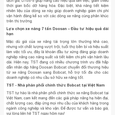
dịch giá, D70S-5 giúp nâng cao hiệu quả làm việc, giảm thiểu
thời gian bốc dỡ hàng hóa. Đặc biệt, khả năng tiết kiệm
nhiên liệu của dòng xe này giúp doanh nghiệp giảm chi phí
vận hành đáng kể so với các dòng xe nâng cùng phân khúc
trên thị trường.
Lựa chọn xe nâng 7 tấn Doosan – Đầu tư hiệu quả dài
hạn
Mặc dù giá của xe nâng tải trọng lớn thường khá cao,
nhưng với chất lượng vượt trội, tuổi thọ bền bỉ và hiệu suất
làm việc tối ưu, đây là khoản đầu tư xứng đáng giúp doanh
nghiệp nâng cao năng suất và tiết kiệm chi phí vận hành lâu
dài. Hiện nay, TST đang có nhiều chương trình ưu đãi hấp
dẫn nhân dịp hãng Doosan Bobcat chuyển đổi thương hiệu
từ xe nâng Doosan sang Bobcat, hỗ trợ tối đa cho các
doanh nghiệp có nhu cầu sở hữu xe nâng tốt.
TST - Nhà phân phối chính thức Bobcat tại Việt Nam
TST tự hào là nhà phân phối chính thức xe nâng Bobcat tại
Việt Nam, cam kết mang đến các giải pháp nâng hạ hiện đại,
chất lượng cao, đáp ứng mọi nhu cầu của khách hàng trong
ngành công nghiệp và kho vận. Để được tư vấn và báo giá,
vui lòng liên hệ TST ngay hôm nay!