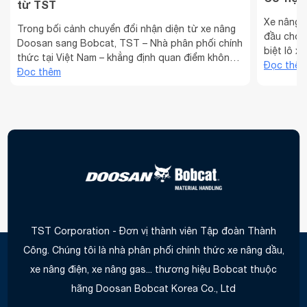
từ TST
Xe nâng 2
Trong bối cảnh chuyển đổi nhận diện từ xe nâng
đầu cho 
Doosan sang Bobcat, TST – Nhà phân phối chính
biệt lô x
thức tại Việt Nam – khẳng định quan điểm không
hàng có t
Đọc thê
tăng giá bán. Thay vào đó, chúng tôi sẽ triển khai
Đọc thêm
hữu với g
những chính sách giảm giá cực hấp dẫn, giúp
nâng 2 – 
khách hàng dễ dàng tiếp cận các dòng xe nâng ...
TST Corporation - Đơn vị thành viên Tập đoàn Thành
Công. Chúng tôi là nhà phân phối chính thức xe nâng dầu,
xe nâng điện, xe nâng gas... thương hiệu Bobcat thuộc
hãng Doosan Bobcat Korea Co., Ltd