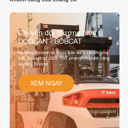
Chuyển đổi thương hiệu
DOOSAN - BOBCAT
Xe nâng Doosan sẽ được bán dưới tên thương
hiệu Bobcat từ 2025, TST phân phối chính hãng
xe nâng Bobcat
XEM NGAY