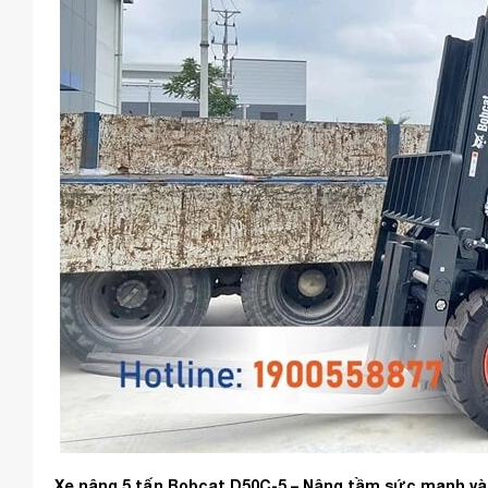
Xe nâng 5 tấn Bobcat D50C-5 – Nâng tầm sức mạnh và