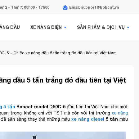
ứ 2 - Thứ 7: 08h00 - 17h00
Email: support@bobcat.vn
NÂNG DẦU
XE NÂNG ĐIỆN
SẢN PHẨM & DỊCH VỤ
C-5 – Chiếc xe nâng dầu 5 tấn trắng đỏ đầu tiên tại Việt Nam
g dầu 5 tấn trắng đỏ đầu tiên tại Việt
g 5 tấn
Bobcat model D50C-5
đầu tiên tại Việt Nam cho một
quan trọng, không chỉ với TST mà còn với thị trường
xe nâng
xe nâng diesel
5 tấn
 đã sẵn sàng thay thế những mẫu
màu