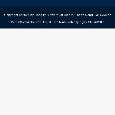
Copyright © 2024 by Công ty CP Kỹ thuật Dịch vụ Thành Công. GPĐKKD số
2700638514 do Sở KH & ĐT Tỉnh Ninh Bình cấp ngày 11/04/2012