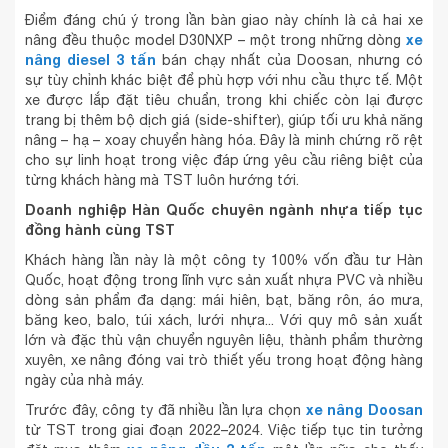
Điểm đáng chú ý trong lần bàn giao này chính là cả hai xe
xe
nâng đều thuộc model D30NXP – một trong những dòng
nâng diesel 3 tấn
bán chạy nhất của Doosan, nhưng có
sự tùy chỉnh khác biệt để phù hợp với nhu cầu thực tế. Một
xe được lắp đặt tiêu chuẩn, trong khi chiếc còn lại được
trang bị thêm bộ dịch giá (side-shifter), giúp tối ưu khả năng
nâng – hạ – xoay chuyển hàng hóa. Đây là minh chứng rõ rệt
cho sự linh hoạt trong việc đáp ứng yêu cầu riêng biệt của
từng khách hàng mà TST luôn hướng tới.
Doanh nghiệp Hàn Quốc chuyên ngành nhựa tiếp tục
đồng hành cùng TST
Khách hàng lần này là một công ty 100% vốn đầu tư Hàn
Quốc, hoạt động trong lĩnh vực sản xuất nhựa PVC và nhiều
dòng sản phẩm đa dạng: mái hiên, bạt, băng rôn, áo mưa,
băng keo, balo, túi xách, lưới nhựa... Với quy mô sản xuất
lớn và đặc thù vận chuyển nguyên liệu, thành phẩm thường
xuyên, xe nâng đóng vai trò thiết yếu trong hoạt động hàng
ngày của nhà máy.
xe nâng Doosan
Trước đây, công ty đã nhiều lần lựa chọn
từ TST trong giai đoạn 2022–2024. Việc tiếp tục tin tưởng