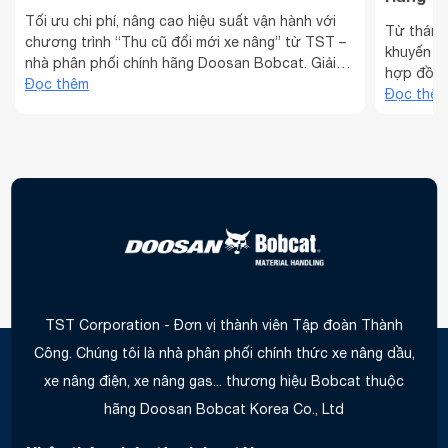
Tối ưu chi phí, nâng cao hiệu suất vận hành với
Từ tháng 
chương trình “Thu cũ đổi mới xe nâng” từ TST –
khuyến mã
nhà phân phối chính hãng Doosan Bobcat. Giải
hợp đồng
pháp đầu tư thông minh cho doanh nghiệp trong
Đọc thêm
Bobcat —
Đọc thê
thời đại mới, tiết kiệm vượt trội, hỗ trợ tài chính
Hàn Quốc 
linh hoạt. Trong thời kỳ kinh tế số và ...
xưởng. Đ
Nâng ...
TST Corporation - Đơn vị thành viên Tập đoàn Thành
Công. Chúng tôi là nhà phân phối chính thức xe nâng dầu,
xe nâng điện, xe nâng gas... thương hiệu Bobcat thuộc
hãng Doosan Bobcat Korea Co., Ltd