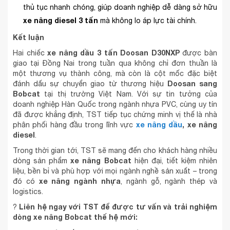
thủ tục nhanh chóng, giúp doanh nghiệp dễ dàng sở hữu
xe nâng diesel 3 tấn
mà không lo áp lực tài chính.
Kết luận
xe nâng dầu 3 tấn Doosan D30NXP
Hai chiếc
được bàn
giao tại Đồng Nai trong tuần qua không chỉ đơn thuần là
một thương vụ thành công, mà còn là cột mốc đặc biệt
Doosan sang
đánh dấu sự chuyển giao từ thương hiệu
Bobcat
tại thị trường Việt Nam. Với sự tin tưởng của
doanh nghiệp Hàn Quốc trong ngành nhựa PVC, cùng uy tín
đã được khẳng định, TST tiếp tục chứng minh vị thế là nhà
xe nâng dầu
, xe nâng
phân phối hàng đầu trong lĩnh vực
diesel
.
Trong thời gian tới, TST sẽ mang đến cho khách hàng nhiều
xe nâng Bobcat
dòng sản phẩm
hiện đại, tiết kiệm nhiên
liệu, bền bỉ và phù hợp với mọi ngành nghề sản xuất – trong
xe nâng ngành nhựa
đó có
, ngành gỗ, ngành thép và
logistics.
Liên hệ ngay với TST để được tư vấn và trải nghiệm
?
dòng xe nâng Bobcat thế hệ mới: