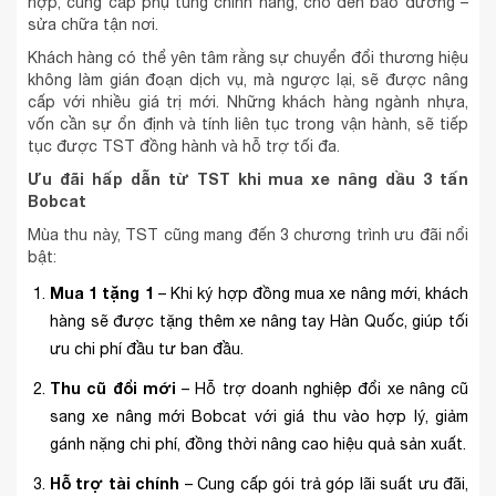
hợp, cung cấp phụ tùng chính hãng, cho đến bảo dưỡng –
sửa chữa tận nơi.
Khách hàng có thể yên tâm rằng sự chuyển đổi thương hiệu
không làm gián đoạn dịch vụ, mà ngược lại, sẽ được nâng
cấp với nhiều giá trị mới. Những khách hàng ngành nhựa,
vốn cần sự ổn định và tính liên tục trong vận hành, sẽ tiếp
tục được TST đồng hành và hỗ trợ tối đa.
Ưu đãi hấp dẫn từ TST khi mua xe nâng dầu 3 tấn
Bobcat
Mùa thu này, TST cũng mang đến 3 chương trình ưu đãi nổi
bật:
Mua 1 tặng 1
– Khi ký hợp đồng mua xe nâng mới, khách
hàng sẽ được tặng thêm xe nâng tay Hàn Quốc, giúp tối
ưu chi phí đầu tư ban đầu.
Thu cũ đổi mới
– Hỗ trợ doanh nghiệp đổi xe nâng cũ
sang xe nâng mới Bobcat với giá thu vào hợp lý, giảm
gánh nặng chi phí, đồng thời nâng cao hiệu quả sản xuất.
Hỗ trợ tài chính
– Cung cấp gói trả góp lãi suất ưu đãi,