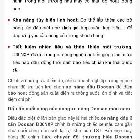
hành trong môi trường nhà máy có mật độ hoạt động
cao.
Khả năng tùy biến linh hoạt
: Có thể lắp thêm các bộ
công tác đặc biệt như dịch giá, kẹp cuộn, kẹp kiện… để
đáp ứng yêu cầu riêng của từng khách hàng.
Tiết kiệm nhiên liệu và thân thiện môi trường
:
D30NXP được trang bị công nghệ cải tiến giúp giảm mức
tiêu hao dầu, đồng thời đảm bảo tiêu chuẩn khí thải quốc
tế.
Chính vì những ưu điểm đó, nhiều doanh nghiệp trong ngành
xe nâng dầu Doosan
nhựa đã ưu tiên lựa chọn
để đảm
bảo hoạt động sản xuất diễn ra thông suốt, ổn định và tiết
kiệm chi phí.
Dấu ấn cuối cùng của dòng xe nâng Doosan màu cam
xe nâng dầu 3
Điều đặc biệt ở lần bàn giao này là hai chiếc
tấn Doosan D30NXP
chính là những chiếc xe màu cam gần
như cuối cùng còn sót lại tại kho của TST. Bởi hiện nay,
chuyển đổi thương hiệu Doosan
hãng đã chính thức