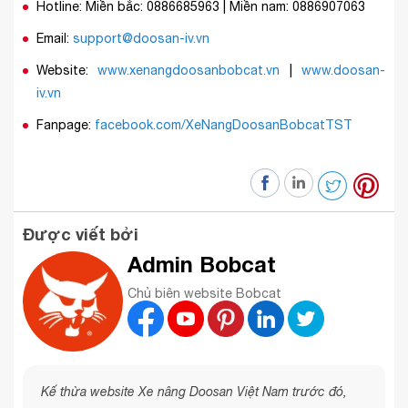
Hotline: Miền bắc: 0886685963 | Miền nam: 0886907063
Email:
support@doosan-iv.vn
Website:
www.xenangdoosanbobcat.vn
|
www.doosan-
iv.vn
Fanpage:
facebook.com/XeNangDoosanBobcatTST
Được viết bởi
Admin Bobcat
Chủ biên website Bobcat
Kế thừa website Xe nâng Doosan Việt Nam trước đó,