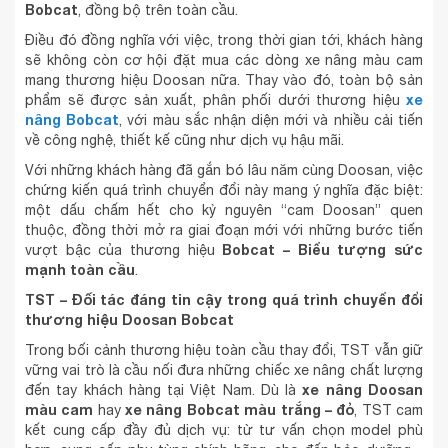
Bobcat
, đồng bộ trên toàn cầu.
Điều đó đồng nghĩa với việc, trong thời gian tới, khách hàng
sẽ không còn cơ hội đặt mua các dòng xe nâng màu cam
mang thương hiệu Doosan nữa. Thay vào đó, toàn bộ sản
xe
phẩm sẽ được sản xuất, phân phối dưới thương hiệu
nâng Bobcat
, với màu sắc nhận diện mới và nhiều cải tiến
về công nghệ, thiết kế cũng như dịch vụ hậu mãi.
Với những khách hàng đã gắn bó lâu năm cùng Doosan, việc
chứng kiến quá trình chuyển đổi này mang ý nghĩa đặc biệt:
một dấu chấm hết cho kỷ nguyên “cam Doosan” quen
thuộc, đồng thời mở ra giai đoạn mới với những bước tiến
Bobcat – Biểu tượng sức
vượt bậc của thương hiệu
mạnh toàn cầu
.
TST – Đối tác đáng tin cậy trong quá trình chuyển đổi
thương hiệu Doosan Bobcat
Trong bối cảnh thương hiệu toàn cầu thay đổi, TST vẫn giữ
vững vai trò là cầu nối đưa những chiếc xe nâng chất lượng
xe nâng Doosan
đến tay khách hàng tại Việt Nam. Dù là
màu cam
xe nâng Bobcat màu trắng – đỏ
hay
, TST cam
kết cung cấp đầy đủ dịch vụ: từ tư vấn chọn model phù